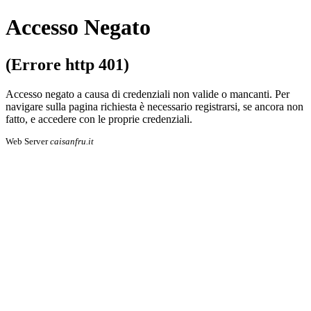
Accesso Negato
(Errore http 401)
Accesso negato a causa di credenziali non valide o mancanti. Per
navigare sulla pa­gi­na richiesta è necessario registrarsi, se an­co­ra non
fatto, e accedere con le proprie cre­den­zia­li.
Web Server
caisanfru.it