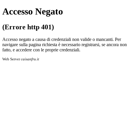
Accesso Negato
(Errore http 401)
Accesso negato a causa di credenziali non valide o mancanti. Per
navigare sulla pa­gi­na richiesta è necessario registrarsi, se an­co­ra non
fatto, e accedere con le proprie cre­den­zia­li.
Web Server
caisanfru.it