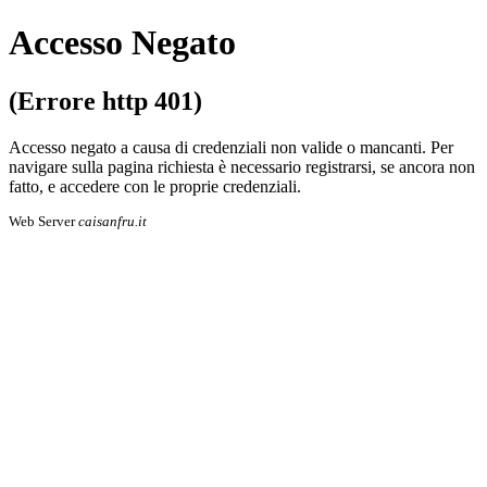
Accesso Negato
(Errore http 401)
Accesso negato a causa di credenziali non valide o mancanti. Per
navigare sulla pa­gi­na richiesta è necessario registrarsi, se an­co­ra non
fatto, e accedere con le proprie cre­den­zia­li.
Web Server
caisanfru.it